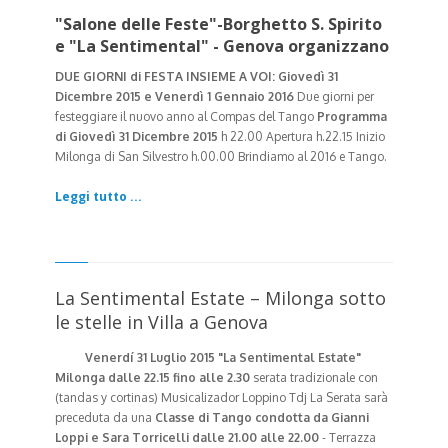
"Salone delle Feste"-Borghetto S. Spirito
e "La Sentimental" - Genova organizzano
DUE GIORNI di FESTA INSIEME A VOI:
Giovedì 31
Dicembre 2015 e Venerdì 1 Gennaio 2016
Due giorni per
festeggiare il nuovo anno al Compas del Tango
Programma
di Giovedì 31 Dicembre 2015
h 22.00 Apertura h.22.15 Inizio
Milonga di San Silvestro h.00.00 Brindiamo al 2016 e Tango.
Leggi tutto ...
La Sentimental Estate – Milonga sotto
le stelle in Villa a Genova
Venerdí 31 Luglio 2015
"La Sentimental Estate"
Milonga dalle 22.15 fino alle 2.30
serata tradizionale con
(tandas y cortinas) Musicalizador Loppino Tdj
La Serata sarà
preceduta da
una
Classe di Tango condotta da Gianni
Loppi e Sara Torricelli
dalle 21.00 alle 22.00
- Terrazza